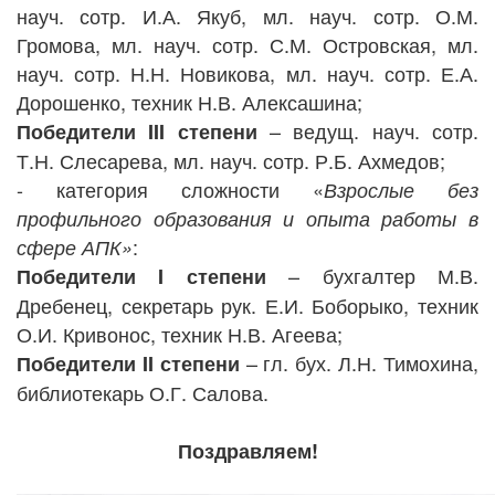
науч. сотр. И.А. Якуб,
мл. науч. сотр. О.М.
Громова,
мл. науч. сотр. С.М. Островская,
мл.
науч. сотр.
Н.Н. Новикова,
мл. науч. сотр. Е.А.
Дорошенко
,
техник Н.В. Алексашина;
– ведущ. науч. сотр.
Победители
III
степени
Т.Н. Слесарева,
мл. науч. сотр. Р.Б. Ахмедов
;
- категория сложности «
Взрослые без
профильного образования и опыта работы в
:
сфере АПК»
– бухгалтер М.В.
Победители
I
степени
Дребенец, секретарь рук. Е.И. Боборыко, техник
О.И. Кривонос, техник Н.В. Агеева;
– гл. бух. Л.Н. Тимохина,
Победители
II
степени
библиотекарь О.Г. Салова.
Поздравляем!