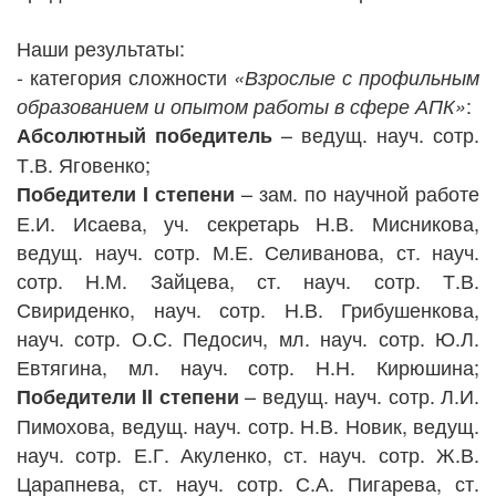
Наши результаты:
- категория сложности
«Взрослые с профильным
:
образованием и опытом работы в сфере АПК»
– ведущ. науч. сотр.
Абсолютный победитель
Т.В. Яговенко;
– зам. по научной работе
Победители
I
степени
Е.И. Исаева, уч. секретарь Н.В. Мисникова,
ведущ. науч. сотр. М.Е. Селиванова,
ст. науч.
сотр. Н.М. Зайцева, ст. науч. сотр. Т.В.
Свириденко, науч. сотр. Н.В. Грибушенкова,
науч. сотр. О.С. Педосич, мл. науч. сотр. Ю.Л.
Евтягина,
мл. науч. сотр. Н.Н. Кирюшина
;
– ведущ. науч. сотр. Л.И.
Победители
II
степени
Пимохова,
ведущ. науч. сотр. Н.В. Новик,
ведущ.
науч. сотр. Е.Г. Акуленко,
ст. науч. сотр. Ж.В.
Царапнева,
ст. науч. сотр. С.А. Пигарева,
ст.