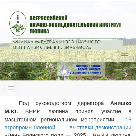
Previous
Nex
Под руководством директора
Анишко
ВНИИ люпина принял участие в
М.Ю.
масштабном региональном мероприятии –
16
агропромышленной выставки-демонстрации
«День Брянского поля — 2025»
.
ВНИИ люпина